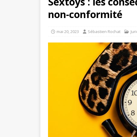
Sextoys : les consé
non-conformité
mai 20, 2023
Sébastien Rochat
Jur