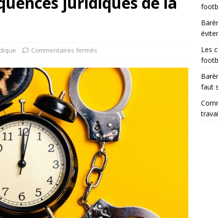
quences juridiques de la
footb
Barèm
évite
Les c
idique
Commentaires fermés
footb
Barèm
faut 
Comme
trava