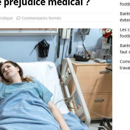
e préjudice médical ?
footb
Barèm
uridique
Commentaires fermés
évite
Les c
footb
Barèm
faut 
Comme
trava