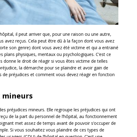
ôpital, il peut arriver que, pour une raison ou une autre,
us avez reçus. Cela peut être dû à la façon dont vous avez
orte son genre) dont vous avez été victime et qui a entrainé
s plans physiques, mentaux ou psychologiques. C’est ce
s donne le droit de réagir si vous êtes victime de telles
préjudice, la démarche pour se plaindre et avoir gain de
ies de préjudices et comment vous devez réagir en fonction
x mineurs
des préjudices mineurs. Elle regroupe les préjudices qui ont
 reçu de la part du personnel de l’hôpital, au fonctionnement
 soignant met assez de temps avant de pouvoir s’occuper de
ple. Si vous souhaitez vous plaindre de ces types de
es usagers (CDU) de l’hôpital en question. C’est une