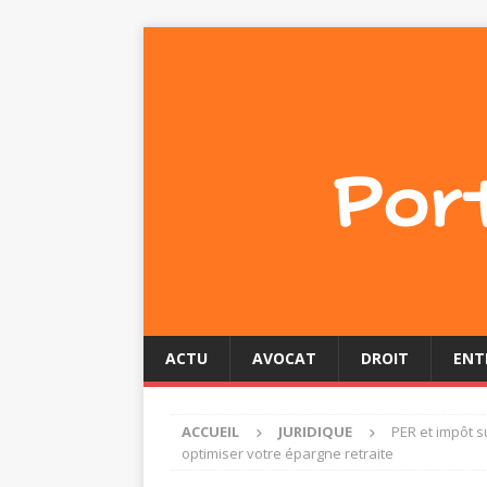
ACTU
AVOCAT
DROIT
ENT
ACCUEIL
JURIDIQUE
PER et impôt s
optimiser votre épargne retraite