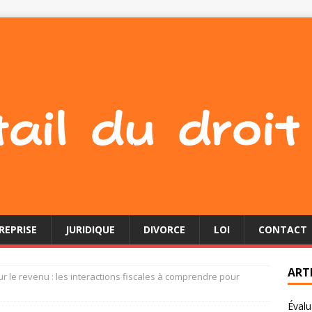
REPRISE
JURIDIQUE
DIVORCE
LOI
CONTACT
ART
ur le revenu : les interactions fiscales à comprendre pour
Évalu