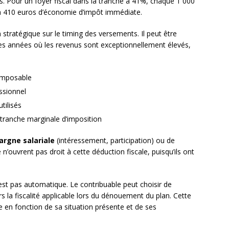
. Pour un foyer fiscal dans la tranche à 41%, chaque 1 000
’à 410 euros d’économie d’impôt immédiate.
 stratégique sur le timing des versements. Il peut être
les années où les revenus sont exceptionnellement élevés,
imposable
essionnel
tilisés
 tranche marginale d’imposition
argne salariale
(intéressement, participation) ou de
 n’ouvrent pas droit à cette déduction fiscale, puisqu’ils ont
est pas automatique. Le contribuable peut choisir de
rs la fiscalité applicable lors du dénouement du plan. Cette
ale en fonction de sa situation présente et de ses