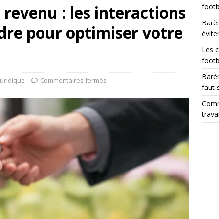
 revenu : les interactions
footb
Barèm
dre pour optimiser votre
évite
Les c
footb
Barèm
Juridique
Commentaires fermés
faut 
Comme
trava