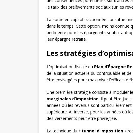
des conséquences potentielles sur d’autres a
le taux des prélèvements sociaux sur les rev
La sortie en capital fractionnée constitue une
dans le temps. Cette option, moins connue que
pertinente pour les épargnants souhaitant op
leur épargne retraite.
Les stratégies d’optimisa
L’optimisation fiscale du
Plan d’Épargne Re
de la situation actuelle du contribuable et de
être envisagées pour maximiser l’efficacité fis
Une première stratégie consiste à moduler l
marginales d’imposition
. Il peut être jud
années où les revenus sont particulièrement 
supérieure. À l’inverse, pour les années où l
des versements peut être privilégiée.
La technique du «
tunnel d’imposition
» rep