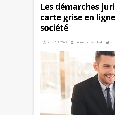
Les démarches juri
carte grise en lign
société
avril 18, 2023
Sébastien Rochat
Ju