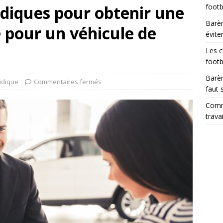
diques pour obtenir une
footb
Barèm
e pour un véhicule de
évite
Les c
footb
Barèm
ridique
Commentaires fermés
faut 
Comme
trava