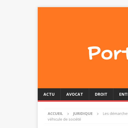
ACTU
AVOCAT
DROIT
ENT
ACCUEIL
JURIDIQUE
Les démarches 
véhicule de société