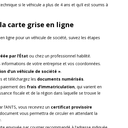
echnique si le véhicule a plus de 4 ans et qu’il est soumis à
la carte grise en ligne
en ligne pour un véhicule de société, suivez les étapes
éée par l’État
ou chez un professionnel habilité.
 informations de votre entreprise et vos coordonnées.
ion d’un véhicule de société »
.
 et téléchargez les
documents numérisés
.
u paiement des
frais d’immatriculation
, qui varient en
ssance fiscale et de la région dans laquelle se trouve le
par l’ANTS, vous recevrez un
certificat provisoire
 document vous permettra de circuler en attendant la
.
suite envoyée par courrier recommandé à l’adresse indiquée