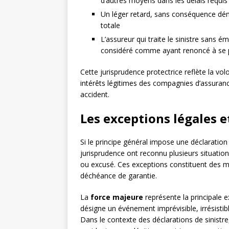
d’autres moyens dans les délais requis
Un léger retard, sans conséquence dém
totale
L’assureur qui traite le sinistre sans 
considéré comme ayant renoncé à se p
Cette jurisprudence protectrice reflète la vol
intérêts légitimes des compagnies d’assurance
accident.
Les exceptions légales et
Si le principe général impose une déclaration 
jurisprudence ont reconnu plusieurs situations
ou excusé. Ces exceptions constituent des 
déchéance de garantie.
La
force majeure
représente la principale e
désigne un événement imprévisible, irrésistib
Dans le contexte des déclarations de sinistre,