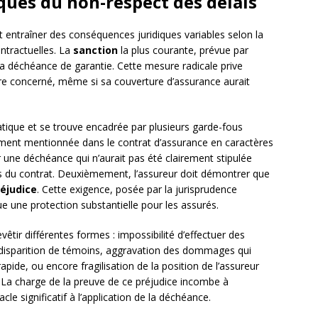
ques du non-respect des délais
t entraîner des conséquences juridiques variables selon la
ntractuelles. La
sanction
la plus courante, prévue par
la déchéance de garantie. Cette mesure radicale prive
stre concerné, même si sa couverture d’assurance aurait
tique et se trouve encadrée par plusieurs garde-fous
tement mentionnée dans le contrat d’assurance en caractères
 une déchéance qui n’aurait pas été clairement stipulée
es du contrat. Deuxièmement, l’assureur doit démontrer que
éjudice
. Cette exigence, posée par la jurisprudence
ue une protection substantielle pour les assurés.
vêtir différentes formes : impossibilité d’effectuer des
t, disparition de témoins, aggravation des dommages qui
apide, ou encore fragilisation de la position de l’assureur
 La charge de la preuve de ce préjudice incombe à
le significatif à l’application de la déchéance.