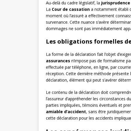
Au-delà du cadre législatif, la
jurisprudence
La
Cour de cassation
a notamment établi qu
moment où l’assuré a effectivement connaiss
survenance. Cette nuance s’avère déterminan
dommages ne sont pas immédiatement appa
Les obligations formelles d
La forme de la déclaration fait l’objet d’exigenc
assurances
n’impose pas de formalisme part
effectuée par téléphone, en ligne, par courr
réception. Cette dernière méthode présente l
déclaration, élément qui peut s’avérer détermi
Le contenu de la déclaration doit comprend
l’assureur d’appréhender les circonstances du s
parties impliquées, témoins éventuels et p
amiable d’accident
, sans être juridiquemen
cette déclaration pour les accidents impliquan