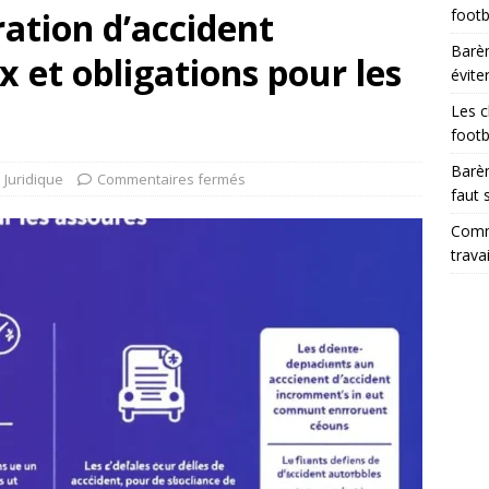
ration d’accident
footb
Barèm
x et obligations pour les
évite
Les c
footb
Barèm
Juridique
Commentaires fermés
faut 
Comme
trava