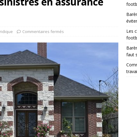
 sinistres en assurance
footb
Barèm
évite
Les c
ridique
Commentaires fermés
footb
Barèm
faut 
Comme
trava