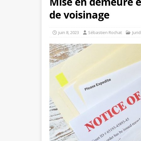
Mise en demeure et
de voisinage
juin 8, 2023
Sébastien Rochat
Juri