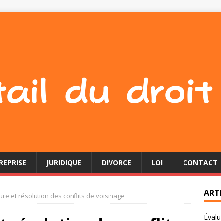
REPRISE
JURIDIQUE
DIVORCE
LOI
CONTACT
ART
e et résolution des conflits de voisinage
Évalu