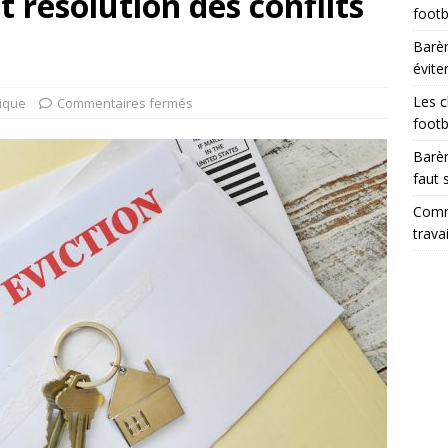
 résolution des conflits
footb
Barèm
évite
Les c
dique
Commentaires fermés
footb
Barèm
faut 
Comme
trava