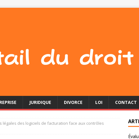
REPRISE
JURIDIQUE
DIVORCE
LOI
CONTACT
ART
 légales des logiciels de facturation face aux contrôles
Évalu