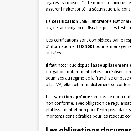
légales françaises. Cette norme technique déf
assurer l’inaltérabilité, la sécurisation, la co
La
certification LNE
(Laboratoire National d
logiciel aux exigences fiscales par des tests 
Ces certifications sont complétées par le re
d’information et
ISO 9001
pour le management 
utilisées.
Il faut noter que depuis l’
assouplissement 
obligation, notamment celles qui réalisent 
soumises au régime de la franchise en base d
à la TVA, elle doit immédiatement se conform
Les
sanctions prévues
en cas de non-confo
non conforme, avec obligation de régularisa
établissement et non pour l’entreprise dans
montants considérables pour les réseaux c
Les obligations document