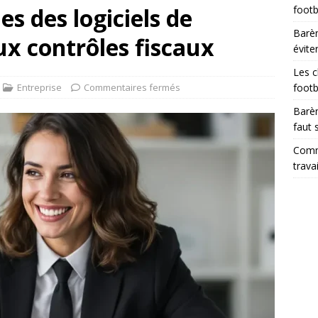
es des logiciels de
footb
Barèm
ux contrôles fiscaux
évite
Les c
Entreprise
Commentaires fermés
footb
Barèm
faut 
Comme
trava