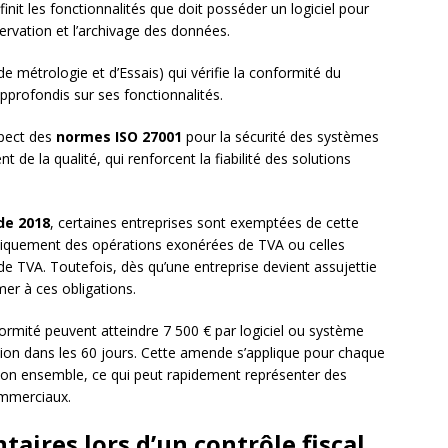
init les fonctionnalités que doit posséder un logiciel pour
nservation et l’archivage des données.
e métrologie et d’Essais) qui vérifie la conformité du
approfondis sur ses fonctionnalités.
spect des
normes ISO 27001
pour la sécurité des systèmes
de la qualité, qui renforcent la fiabilité des solutions
de 2018
, certaines entreprises sont exemptées de cette
uniquement des opérations exonérées de TVA ou celles
e TVA. Toutefois, dès qu’une entreprise devient assujettie
er à ces obligations.
rmité peuvent atteindre 7 500 € par logiciel ou système
tion dans les 60 jours. Cette amende s’applique pour chaque
 son ensemble, ce qui peut rapidement représenter des
ommerciaux.
aires lors d’un contrôle fiscal