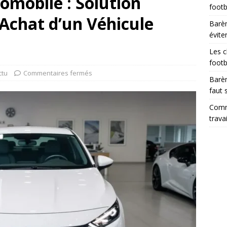
omobile : Solution
footb
’Achat d’un Véhicule
Barèm
évite
Les c
footb
ctu
Commentaires fermés
Barèm
faut 
Comme
trava