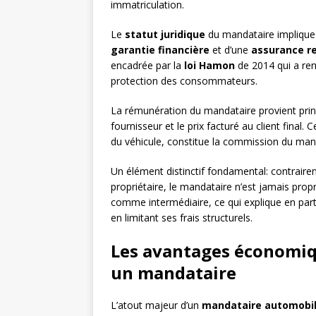
immatriculation.
Le
statut juridique
du mandataire implique 
garantie financière
et d’une
assurance re
encadrée par la
loi Hamon
de 2014 qui a renf
protection des consommateurs.
La rémunération du mandataire provient princ
fournisseur et le prix facturé au client fina
du véhicule, constitue la commission du mand
Un élément distinctif fondamental: contraire
propriétaire, le mandataire n’est jamais propr
comme intermédiaire, ce qui explique en part
en limitant ses frais structurels.
Les avantages économiqu
un mandataire
L’atout majeur d’un
mandataire automobi