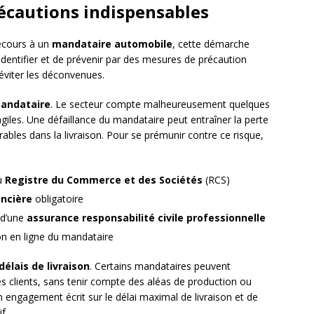
récautions indispensables
ecours à un
mandataire automobile
, cette démarche
’identifier et de prévenir par des mesures de précaution
 éviter les déconvenues.
mandataire
. Le secteur compte malheureusement quelques
giles. Une défaillance du mandataire peut entraîner la perte
les dans la livraison. Pour se prémunir contre ce risque,
au
Registre du Commerce et des Sociétés
(RCS)
ancière
obligatoire
 d’une
assurance responsabilité civile professionnelle
ion en ligne du mandataire
délais de livraison
. Certains mandataires peuvent
es clients, sans tenir compte des aléas de production ou
 engagement écrit sur le délai maximal de livraison et de
f.