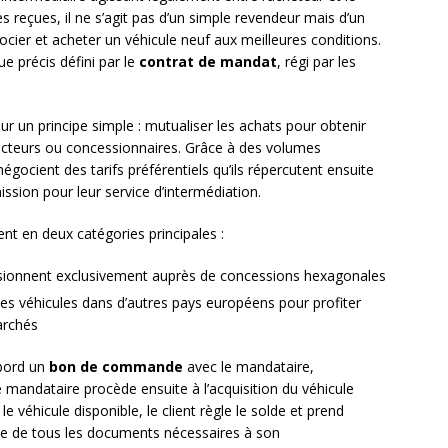
 reçues, il ne s’agit pas d’un simple revendeur mais d’un
cier et acheter un véhicule neuf aux meilleures conditions.
e précis défini par le
contrat de mandat
, régi par les
 un principe simple : mutualiser les achats pour obtenir
ructeurs ou concessionnaires. Grâce à des volumes
égocient des tarifs préférentiels qu’ils répercutent ensuite
ission pour leur service d’intermédiation.
ent en deux catégories principales :
isionnent exclusivement auprès de concessions hexagonales
es véhicules dans d’autres pays européens pour profiter
archés
abord un
bon de commande
avec le mandataire,
andataire procède ensuite à l’acquisition du véhicule
e véhicule disponible, le client règle le solde et prend
 de tous les documents nécessaires à son