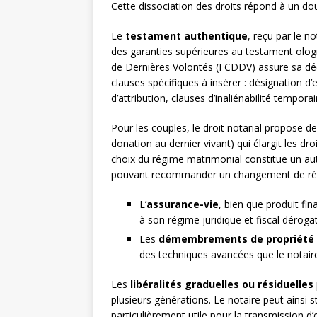
Cette dissociation des droits répond à un doub
Le
testament authentique
, reçu par le n
des garanties supérieures au testament ologr
de Dernières Volontés (FCDDV) assure sa déc
clauses spécifiques à insérer : désignation d’
d’attribution, clauses d’inaliénabilité temporai
Pour les couples, le droit notarial propose 
donation au dernier vivant) qui élargit les dro
choix du régime matrimonial constitue un autr
pouvant recommander un changement de régi
L’
assurance-vie
, bien que produit fin
à son régime juridique et fiscal déro
Les
démembrements de propriété
des techniques avancées que le notaire
Les
libéralités graduelles ou résiduelles
plusieurs générations. Le notaire peut ainsi 
particulièrement utile pour la transmission d’