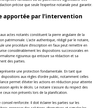
ction précise que seule l’expertise notariale peut garantir.
e apportée par l’intervention
aux actes notariés constituent la pierre angulaire de la
n patrimoniale. L’acte authentique, rédigé par le notaire,
ule une procédure d’inscription en faux peut remettre en
urise considérablement les dispositions successorales en
formalisme rigoureux qui entoure sa rédaction et sa
ment des parties.
e représente une protection fondamentale. En tant que
des dispositions aux règles d’ordre public, notamment celles
gilance permet d’éviter les actions en réduction pour atteinte
smission après le décès. Le notaire s’assure du respect des
e ceux non présents lors de la planification.
conseil renforcée. Il doit éclairer les parties sur les
hoix, proposer des solutions alternatives et signaler les