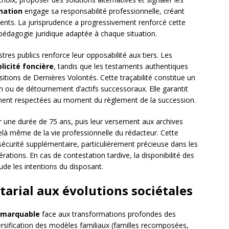
mation
engage sa responsabilité professionnelle, créant
lients. La jurisprudence a progressivement renforcé cette
 pédagogie juridique adaptée à chaque situation.
stres publics renforce leur opposabilité aux tiers. Les
licité foncière
, tandis que les testaments authentiques
sitions de Dernières Volontés. Cette traçabilité constitue un
n ou de détournement d’actifs successoraux. Elle garantit
ement respectées au moment du règlement de la succession.
r une durée de 75 ans, puis leur versement aux archives
là même de la vie professionnelle du rédacteur. Cette
écurité supplémentaire, particulièrement précieuse dans les
ations. En cas de contestation tardive, la disponibilité des
ude les intentions du disposant.
tarial aux évolutions sociétales
remarquable
face aux transformations profondes des
ersification des modèles familiaux (familles recomposées,