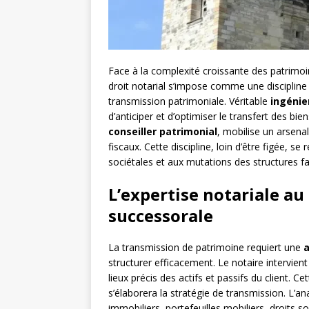
Face à la complexité croissante des patrimoine
droit notarial s’impose comme une discipline
transmission patrimoniale. Véritable
ingénie
d’anticiper et d’optimiser le transfert des bie
conseiller patrimonial
, mobilise un arsenal
fiscaux. Cette discipline, loin d’être figée,
sociétales et aux mutations des structures f
L’expertise notariale au
successorale
La transmission de patrimoine requiert une
a
structurer efficacement. Le notaire intervien
lieux précis des actifs et passifs du client. C
s’élaborera la stratégie de transmission. L’a
immobiliers, portefeuilles mobiliers, droits so