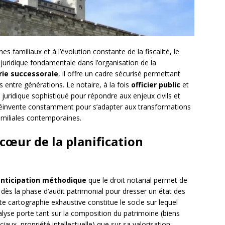
s familiaux et à l’évolution constante de la fiscalité, le
 juridique fondamentale dans l’organisation de la
rie successorale
, il offre un cadre sécurisé permettant
ns entre générations. Le notaire, à la fois
officier public
et
 juridique sophistiqué pour répondre aux enjeux civils et
 se réinvente constamment pour s’adapter aux transformations
amiliales contemporaines.
 cœur de la planification
nticipation méthodique
que le droit notarial permet de
t dès la phase d’audit patrimonial pour dresser un état des
ette cartographie exhaustive constitue le socle sur lequel
nalyse porte tant sur la composition du patrimoine (biens
ciaux, propriété intellectuelle) que sur sa valorisation