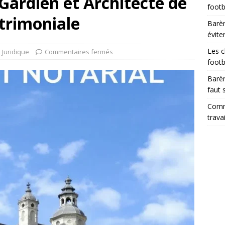
 Gardien et Architecte de
footb
trimoniale
Barèm
évite
Les c
Juridique
Commentaires fermés
footb
Barèm
faut 
Comme
trava