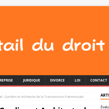
REPRISE
JURIDIQUE
DIVORCE
LOI
CONTACT
ART
ial : Gardien et Architecte de la Transmission Patrimoniale
Évalu