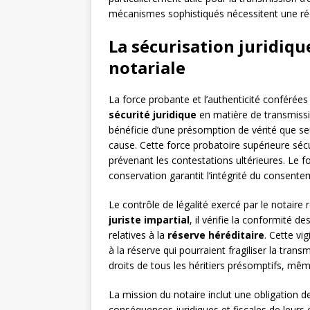
mécanismes sophistiqués nécessitent une réda
La sécurisation juridiqu
notariale
La force probante et l’authenticité conférées 
sécurité juridique
en matière de transmissio
bénéficie d’une présomption de vérité que se
cause. Cette force probatoire supérieure séc
prévenant les contestations ultérieures. Le 
conservation garantit l’intégrité du consente
Le contrôle de légalité exercé par le notair
juriste impartial
, il vérifie la conformité 
relatives à la
réserve héréditaire
. Cette vi
à la réserve qui pourraient fragiliser la tran
droits de tous les héritiers présomptifs, mêm
La mission du notaire inclut une obligation de 
conséquences juridiques et fiscales de leurs c