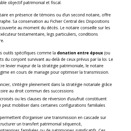
le objectif patrimonial et fiscal.
otaire en présence de témoins ou d’un second notaire, offre
aphe. Sa conservation au Fichier Central des Dispositions
ouverte au moment du décès. Le notaire conseille sur les
exécuteur testamentaire, legs particuliers, conditions
re.
des outils spécifiques comme la
donation entre époux
(ou
its du conjoint survivant au-delà de ceux prévus par la loi. Le
e levier majeur de la stratégie patrimoniale, le notaire
me en cours de mariage pour optimiser la transmission.
ancier, s’intègre pleinement dans la stratégie notariale grâce
gatoire au droit commun des successions
croisés ou les clauses de réversion d’usufruit constituent
 peut mobiliser dans certaines configurations familiales
permettent d’organiser une transmission en cascade sur
structurer un transfert patrimonial séquencé,
entreprises familiales ou de patrimoines significatifs. Ces