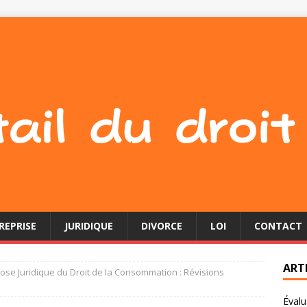
REPRISE
JURIDIQUE
DIVORCE
LOI
CONTACT
ART
se Juridique du Droit de la Consommation : Révisions
Évalu