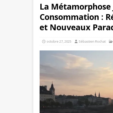
La Métamorphose J
Consommation : R
et Nouveaux Para
octobre 27, 2025
Sébastien Rochat