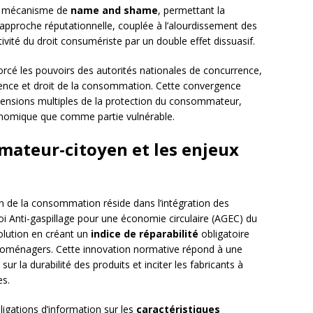
 un mécanisme de
name and shame
, permettant la
approche réputationnelle, couplée à l’alourdissement des
tivité du droit consumériste par un double effet dissuasif.
orcé les pouvoirs des autorités nationales de concurrence,
rrence et droit de la consommation. Cette convergence
imensions multiples de la protection du consommateur,
nomique que comme partie vulnérable.
ateur-citoyen et les enjeux
 de la consommation réside dans l’intégration des
loi Anti-gaspillage pour une économie circulaire (AGEC) du
volution en créant un
indice de réparabilité
obligatoire
ctroménagers. Cette innovation normative répond à une
r la durabilité des produits et inciter les fabricants à
es.
ligations d’information sur les
caractéristiques