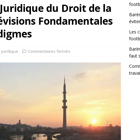
uridique du Droit de la
footb
Barèm
évisions Fondamentales
évite
digmes
Les c
footb
Barèm
Juridique
Commentaires fermés
faut 
Comme
trava