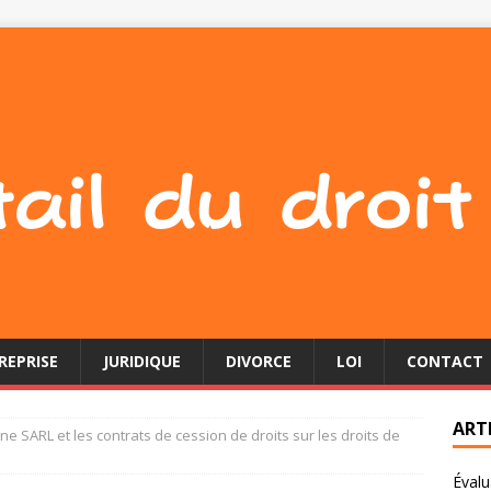
REPRISE
JURIDIQUE
DIVORCE
LOI
CONTACT
ART
une SARL et les contrats de cession de droits sur les droits de
Évalu