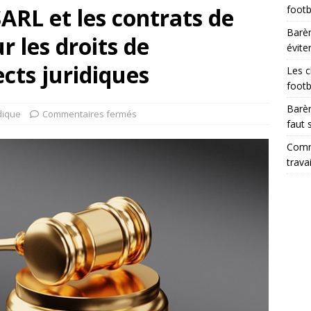
SARL et les contrats de
footb
Barèm
r les droits de
évite
ects juridiques
Les c
footb
Barèm
dique
Commentaires fermés
faut 
Comme
trava