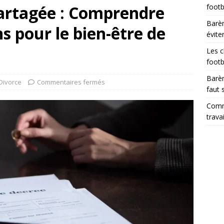
partagée : Comprendre
footb
Barèm
ns pour le bien-être de
évite
Les c
footb
Barèm
Divorce
Commentaires fermés
faut 
Comme
trava