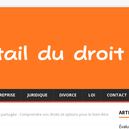
REPRISE
JURIDIQUE
DIVORCE
LOI
CONTACT
ART
 partagée : Comprendre vos droits et options pour le bien-être
Évalu