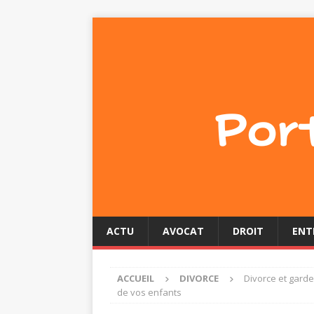
ACTU
AVOCAT
DROIT
ENT
ACCUEIL
DIVORCE
Divorce et garde
de vos enfants