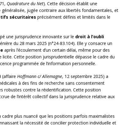
871,
Quadrature du Net
). Cette décision établit une
e généralisée, jugée contraire aux libertés fondamentales, et
tifs sécuritaires
précisément définis et limités dans le
ppé une jurisprudence innovante sur le
droit à l’oubli
énière du 28 mars 2025 (n°24-83.104). Elle y consacre un
ue
après l’écoulement d’un certain délai, même pour des
licite. Cette position jurisprudentielle dépasse le cadre du
cence programmée de l’information personnelle.
 (affaire
Hoffmann c/ Allemagne
, 12 septembre 2025) a
 médicales à des fins de recherche sans consentement
s robustes contre la réidentification. Cette position
ue de l’intérêt collectif dans la jurisprudence relative aux
n cadre plus nuancé que les positions parfois maximalistes
issant la nécessité de concilier protection individuelle et