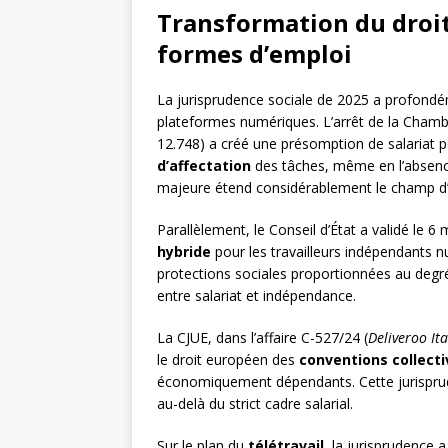
Transformation du droit
formes d’emploi
La jurisprudence sociale de 2025 a profondé
plateformes numériques. L’arrêt de la Chambr
12.748) a créé une présomption de salariat p
d’affectation
des tâches, même en l’absence
majeure étend considérablement le champ d’ap
Parallèlement, le Conseil d’État a validé le 
hybride
pour les travailleurs indépendants
protections sociales proportionnées au deg
entre salariat et indépendance.
La CJUE, dans l’affaire C-527/24 (
Deliveroo Ital
le droit européen des
conventions collecti
économiquement dépendants. Cette jurisprude
au-delà du strict cadre salarial.
Sur le plan du
télétravail
, la jurisprudence a