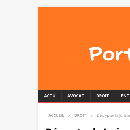
ACTU
AVOCAT
DROIT
ENT
ACCUEIL
DROIT
Décrypter la Jurisp