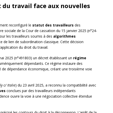
 du travail face aux nouvelles
ment reconfiguré le
statut des travailleurs
des
e sociale de la Cour de cassation du 15 janvier 2025 (n°24-
our les travailleurs soumis à des
algorithmes
 de lien de subordination classique. Cette décision
plication du droit du travail.
6 mai 2025 (n°491803) un décret établissant un
régime
 numériquement dépendants. Ce régime instaure des
ré de dépendance économique, créant une troisième voie
y c/ Italie
) du 23 avril 2025, a reconnu la compatibilité avec
ves
conclues par des travailleurs indépendants
nce ouvre la voie à une négociation collective étendue
 précisé les contours du droit à la déconnexion. L’arrêt de la