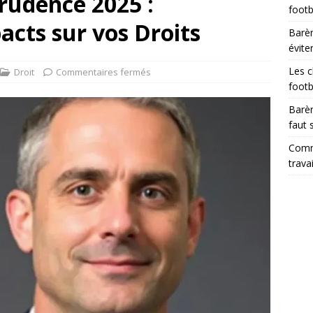
prudence 2025 :
footb
acts sur vos Droits
Barèm
évite
Les c
Droit
Commentaires fermés
footb
Barèm
faut 
Comme
trava