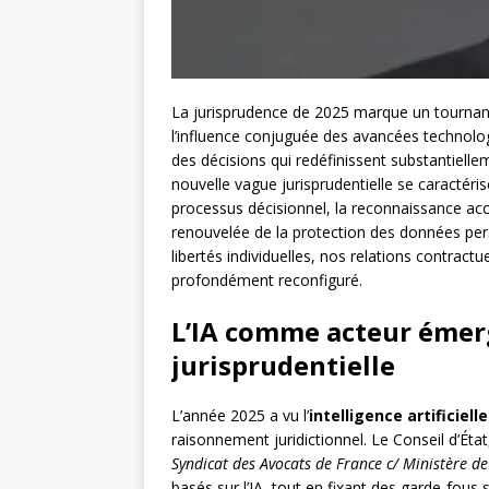
La jurisprudence de 2025 marque un tournant 
l’influence conjuguée des avancées technolog
des décisions qui redéfinissent substantiell
nouvelle vague jurisprudentielle se caractérise p
processus décisionnel, la reconnaissance ac
renouvelée de la protection des données per
libertés individuelles, nos relations contractu
profondément reconfiguré.
L’IA comme acteur émer
jurisprudentielle
L’année 2025 a vu l’
intelligence artificielle
raisonnement juridictionnel. Le Conseil d’Ét
Syndicat des Avocats de France c/ Ministère de 
basés sur l’IA, tout en fixant des garde-fous s