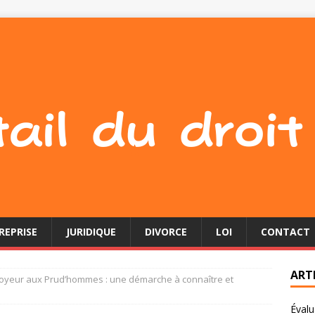
REPRISE
JURIDIQUE
DIVORCE
LOI
CONTACT
ART
oyeur aux Prud’hommes : une démarche à connaître et
Évalu