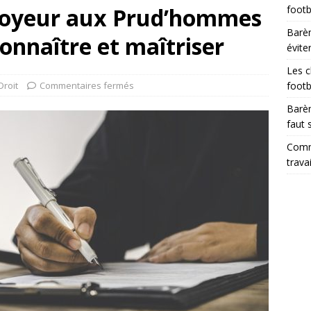
loyeur aux Prud’hommes
footb
Barèm
onnaître et maîtriser
évite
Les c
Droit
Commentaires fermés
footb
Barèm
faut 
Comme
trava