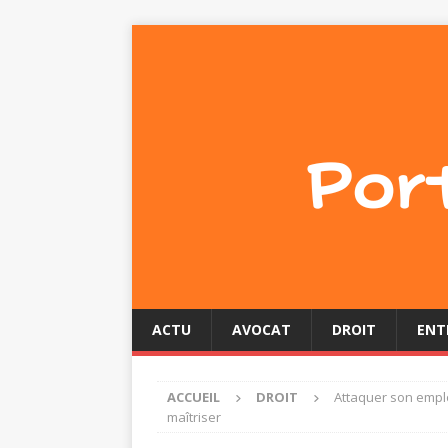
ACTU
AVOCAT
DROIT
ENT
ACCUEIL
DROIT
Attaquer son empl
maîtriser